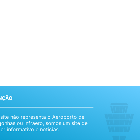
NÇÃO
 site não representa o Aeroporto de
onhas ou Infraero, somos um site de
er informativo e notícias.