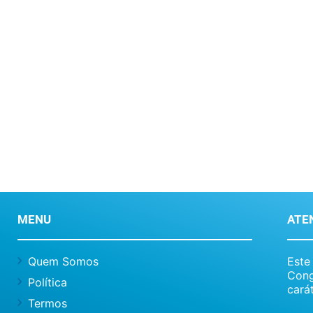
MENU
ATE
Quem Somos
Este
Cong
Política
carát
Termos