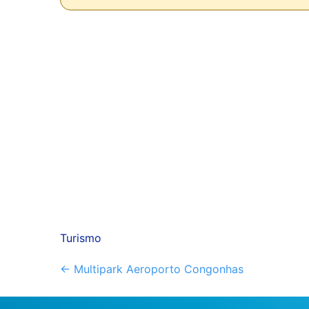
Turismo
Outros
←
Multipark Aeroporto Congonhas
artigos