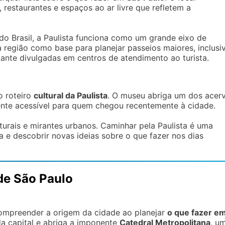
 restaurantes e espaços ao ar livre que refletem a
do Brasil, a Paulista funciona como um grande eixo de
a região como base para planejar passeios maiores, inclusi
tante divulgadas em centros de atendimento ao turista.
o roteiro
cultural da Paulista
. O museu abriga um dos acer
ente acessível para quem chegou recentemente à cidade.
turais e mirantes urbanos. Caminhar pela Paulista é uma
a e descobrir novas ideias sobre o que fazer nos dias
 de São Paulo
ompreender a origem da cidade ao planejar
o que fazer e
a capital e abriga a imponente
Catedral Metropolitana
, u