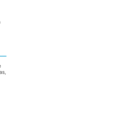
a
e
as,